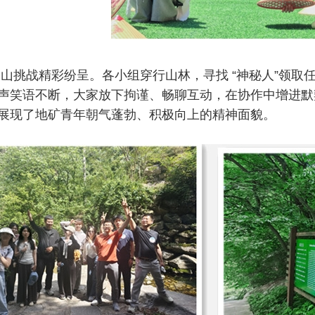
山挑战精彩纷呈。各小组穿行山林，寻找 “神秘人”领取
声笑语不断，大家放下拘谨、畅聊互动，在协作中增进默
展现了地矿青年朝气蓬勃、积极向上的精神面貌。