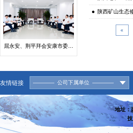
陕西矿山生态
«
屈永安、荆平拜会安康市委书记柯昌万
友情链接
———— 公司下属单位 ————
地址：西
技