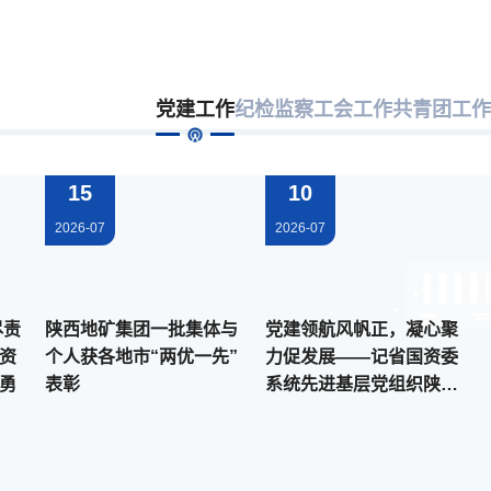
党建工作
纪检监察
工会工作
共青团工作
15
10
2026-07
2026-07
陕西地矿集团一批集体与
党建领航风帆正，凝心聚
资
个人获各地市“两优一先”
力促发展——记省国资委
张勇
表彰
系统先进基层党组织陕西
地矿第二综合物探大队有
限公司党委