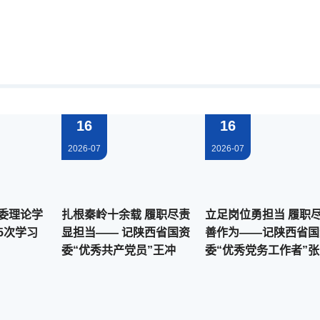
16
16
2026-07
2026-07
委理论学
扎根秦岭十余载 履职尽责
立足岗位勇担当 履职尽责
5次学习
显担当—— 记陕西省国资
善作为——记陕西省国
委“优秀共产党员”王冲
委“优秀党务工作者”