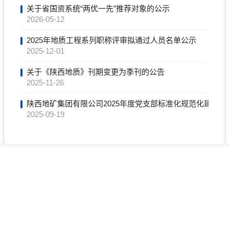
小”创新竞赛中喜获佳绩
关于省国资系统“两优一先”推荐对象的公示
2026-05-12
项目调研指导工作
2025年地质工程系列职称评审拟通过人员名单公示
2025-12-01
关于《陕西地质》刊期变更为季刊的公告
2025-11-26
综合队新疆民丰县勘查项目人员被困救援纪实
陕西地矿集团有限公司2025年度党支部标准化规范化建设“
2025-09-19
训
陕西地矿集团有限公司党委关于“两优一先”拟表彰个人和集
2025-06-13