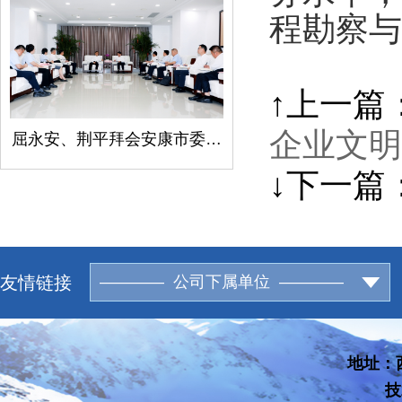
程勘察与
↑上一篇
企业文明
屈永安、荆平拜会安康市委书记柯昌万
↓下一篇
友情链接
———— 公司下属单位 ————
地址：西
技